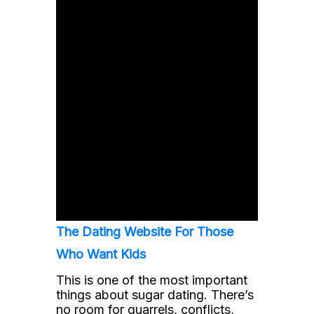
The Dating Website For Those
Who Want Kids
This is one of the most important
things about sugar dating. There’s
no room for quarrels, conflicts,