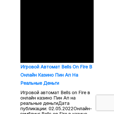
Игровой Автомат Bells On Fire В
Онлайн Казино Пин Ап На
Реальные Деньги
Игровой автомат Bells on Fire в
онлайн казино Пин Ап на
реальные деньгиДата
публикации: 02.05.2022Онлайн-
гемблинг Bells on Fire в казино