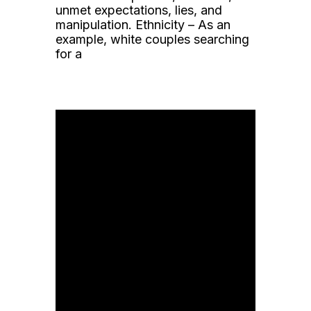
unmet expectations, lies, and
manipulation. Ethnicity – As an
example, white couples searching
for a