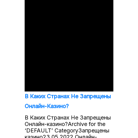
В Каких Странах Не Запрещены
Онлайн-Казино?
В Каких Странах Не Запрещены
Онлайн-казино?Archive for the
‘DEFAULT’ CategoryЗапрещены
казино23.05.2022 Онлайн-