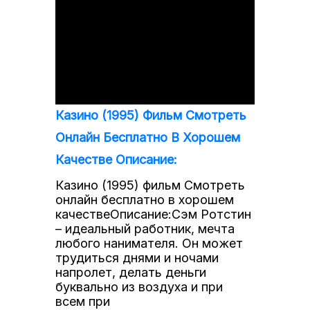
Казино (1995) Фильм Смотреть
Онлайн Бесплатно В Хорошем
Качестве Описание:
Казино (1995) фильм Смотреть
онлайн бесплатно в хорошем
качествеОписание:Сэм Ротстин
– идеальный работник, мечта
любого нанимателя. Он может
трудиться днями и ночами
напролет, делать деньги
буквально из воздуха и при
всем при