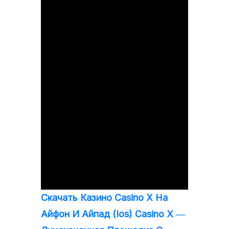
Скачать Казино Casino X На
Айфон И Айпад (Ios) Casino X ―