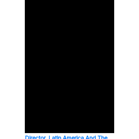
Director, Latin America And The