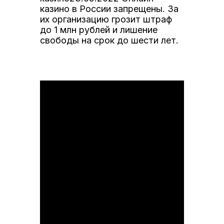
казино в России запрещены. За
их организацию грозит штраф
до 1 млн рублей и лишение
свободы на срок до шести лет.