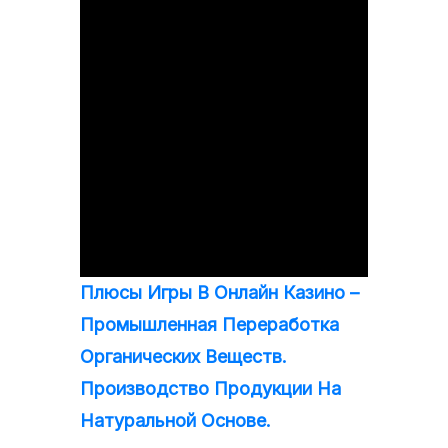
Плюсы Игры В Онлайн Казино –
Промышленная Переработка
Органических Веществ.
Производство Продукции На
Натуральной Основе.