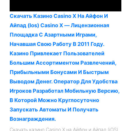
Скачать Казино Casino X На Айфон И
Айпад (Ios) Casino X ― Лицензионная
Площадка С Азартными Играми,
Начавшая Свою Работу В 2011 Году.
Казино Привлекает Пользователей
Большим Ассортиментом Развлечений,
Прибыльными Бонусами И Быстрым
Выводом Денег. Оператор Для Удобства
Игроков Разработал Мобильную Версию,
В Которой Можно Круглосуточно
Запускать Автоматы И Получать
Вознаграждения.
Скачать казино Casino X на Айфон и Айпад (iOS)