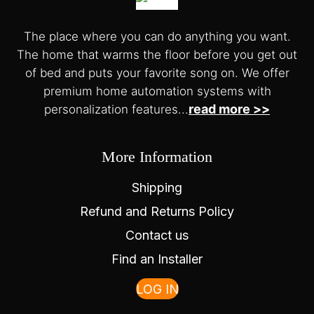
The place where you can do anything you want.
The home that warms the floor before you get out
of bed and puts your favorite song on. We offer
premium home automation systems with
read more >>
personalization features...
More Information
Shipping
Refund and Returns Policy
Contact us
Find an Installer
LOG IN