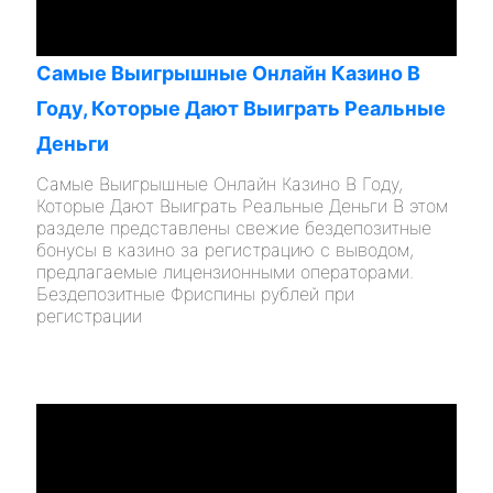
Самые Выигрышные Онлайн Казино В
Году, Которые Дают Выиграть Реальные
Деньги
Самые Выигрышные Онлайн Казино В Году,
Которые Дают Выиграть Реальные Деньги В этом
разделе представлены свежие бездепозитные
бонусы в казино за регистрацию с выводом,
предлагаемые лицензионными операторами.
Бездепозитные Фриспины рублей при
регистрации