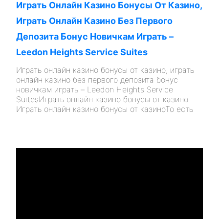
Играть Онлайн Казино Бонусы От Казино,
Играть Онлайн Казино Без Первого
Депозита Бонус Новичкам Играть –
Leedon Heights Service Suites
Играть онлайн казино бонусы от казино, играть
онлайн казино без первого депозита бонус
новичкам играть – Leedon Heights Service
SuitesИграть онлайн казино бонусы от казино
Играть онлайн казино бонусы от казиноТо есть