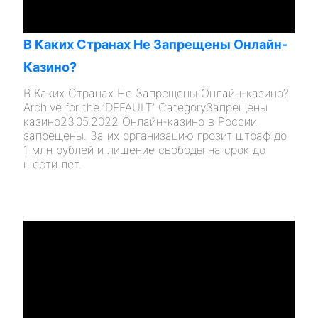
В Каких Странах Не Запрещены Онлайн-
Казино?
В Каких Странах Не Запрещены Онлайн-казино?
Archive for the ‘DEFAULT’ CategoryЗапрещены
казино23.05.2022 Онлайн-казино в России
запрещены. За их организацию грозит штраф до
1 млн рублей и лишение свободы на срок до
шести лет.