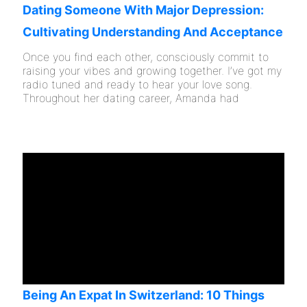
Dating Someone With Major Depression:
Cultivating Understanding And Acceptance
Once you find each other, consciously commit to
raising your vibes and growing together. I’ve got my
radio tuned and ready to hear your love song.
Throughout her dating career, Amanda had
Being An Expat In Switzerland: 10 Things