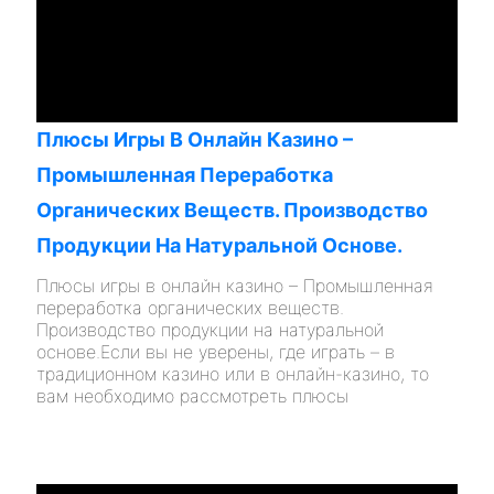
Плюсы Игры В Онлайн Казино –
Промышленная Переработка
Органических Веществ. Производство
Продукции На Натуральной Основе.
Плюсы игры в онлайн казино – Промышленная
переработка органических веществ.
Производство продукции на натуральной
основе.Если вы не уверены, где играть – в
традиционном казино или в онлайн-казино, то
вам необходимо рассмотреть плюсы