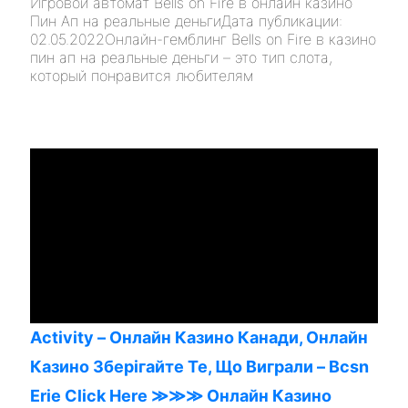
Игровой автомат Bells on Fire в онлайн казино
Пин Ап на реальные деньгиДата публикации:
02.05.2022Онлайн-гемблинг Bells on Fire в казино
пин ап на реальные деньги – это тип слота,
который понравится любителям
Activity – Онлайн Казино Канади, Онлайн
Казино Зберігайте Те, Що Виграли – Bcsn
Erie Click Here ≫≫≫ Онлайн Казино