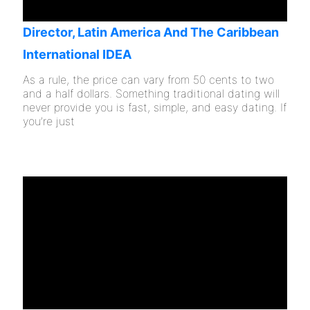
Director, Latin America And The Caribbean
International IDEA
As a rule, the price can vary from 50 cents to two
and a half dollars. Something traditional dating will
never provide you is fast, simple, and easy dating. If
you’re just