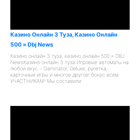
Казино Онлайн 3 Туза, Казино Онлайн
500 » Dbj News
Казино онлайн 3 туза, казино онлайн 500 » DBJ
NewsКазино онлайн 3 туза Игровые автоматы на
любой вкус – Gaminator, Deluxe, рулетка,
карточные игры и многое другое! бонус всем
УЧАСТНИКАМ! Мы составили