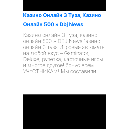
Казино Онлайн 3 Туза, Казино
Онлайн 500 » Dbj News
Казино онлайн 3 туза, казино
онлайн 500 » DBJ NewsКазино
онлайн 3 туза Игровые автоматы
на любой вкус – Gaminator,
Deluxe, рулетка, карточные игры
и многое другое! бонус всем
УЧАСТНИКАМ! Мы составили