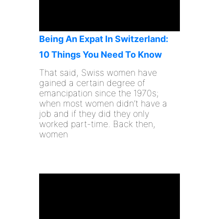
Being An Expat In Switzerland:
10 Things You Need To Know
That said, Swiss women have
gained a certain degree of
emancipation since the 1970s;
when most women didn’t have a
job and if they did they only
worked part-time. Back then,
women