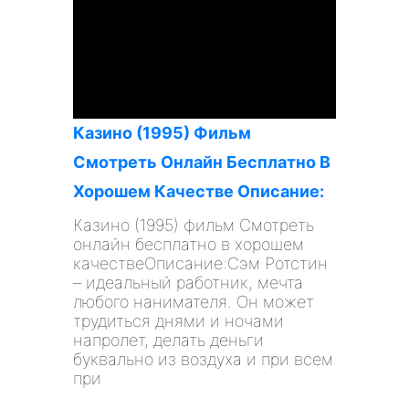
Казино (1995) Фильм
Смотреть Онлайн Бесплатно В
Хорошем Качестве Описание:
Казино (1995) фильм Смотреть
онлайн бесплатно в хорошем
качествеОписание:Сэм Ротстин
– идеальный работник, мечта
любого нанимателя. Он может
трудиться днями и ночами
напролет, делать деньги
буквально из воздуха и при всем
при