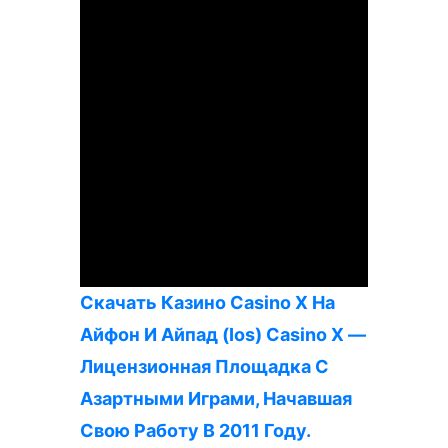
Скачать Казино Casino X На
Айфон И Айпад (Ios) Casino X ―
Лицензионная Площадка С
Азартными Играми, Начавшая
Свою Работу В 2011 Году.