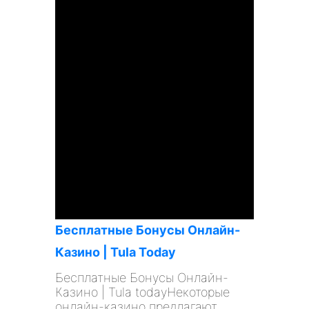
Бесплатные Бонусы Онлайн-
Казино | Tula Today
Бесплатные Бонусы Онлайн-
Казино | Tula todayНекоторые
онлайн-казино предлагают