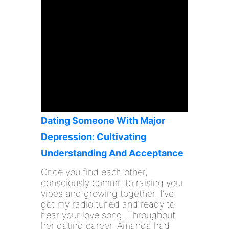
Dating Someone With Major
Depression: Cultivating
Understanding And Acceptance
Once you find each other,
consciously commit to raising your
vibes and growing together. I’ve
got my radio tuned and ready to
hear your love song. Throughout
her dating career, Amanda had