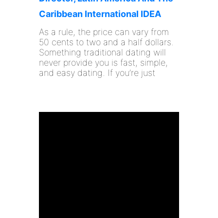
Caribbean International IDEA
As a rule, the price can vary from
50 cents to two and a half dollars.
Something traditional dating will
never provide you is fast, simple,
and easy dating. If you’re just