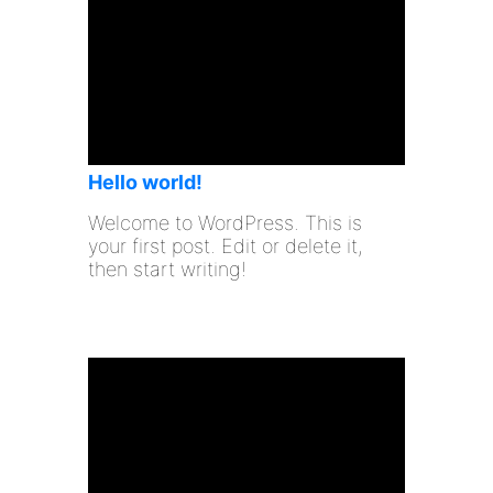
Hello world!
Welcome to WordPress. This is
your first post. Edit or delete it,
then start writing!