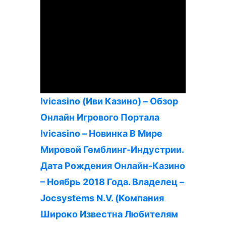
Ivicasino (Иви Казино) – Обзор
Онлайн Игрового Портала
Ivicasino – Новинка В Мире
Мировой Гемблинг-Индустрии.
Дата Рождения Онлайн-Казино
– Ноябрь 2018 Года. Владелец –
Jocsystems N.V. (Компания
Широко Известна Любителям