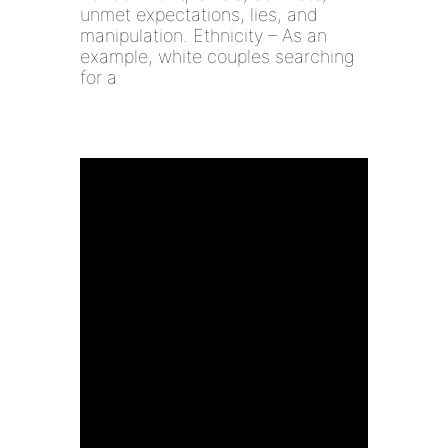
unmet expectations, lies, and
manipulation. Ethnicity – As an
example, white couples searching
for a