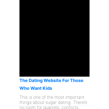
The Dating Website For Those
Who Want Kids
This is one of the most important
things about sugar dating. There’s
no room for quarrels, conflicts,