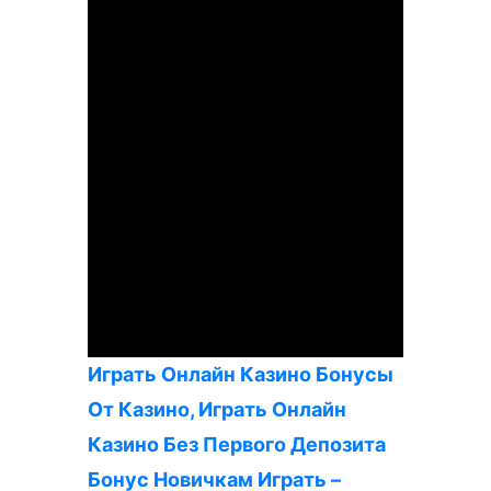
Играть Онлайн Казино Бонусы
От Казино, Играть Онлайн
Казино Без Первого Депозита
Бонус Новичкам Играть –