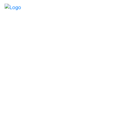
ИГРОВЫ
АВТОМ
ОНЛАЙН
СТАТЬЯ