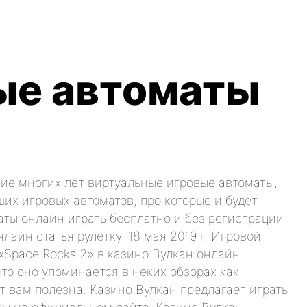
вые автоматы
ние многих лет виртуальные игровые автоматы,
их игровых автоматов, про которые и будет
маты онлайн играть бесплатно и без регистрации
айн статья рулетку. 18 мая 2019 г. Игровой
 «Space Rocks 2» в казино Вулкан онлайн. —
что оно упоминается в неких обзорах как.
ет вам полезна. Казино Вулкан предлагает играть