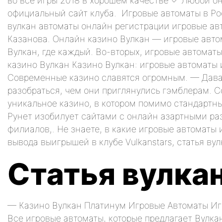
во все игры 2018 в хорошем качестве ✓ Любой о
официальный сайт клуба. ️ Игровые автоматы в Ро
вулкан автоматы онлайн регистрации игровые авт
Казанова. Онлайн казино Вулкан — игровые автом
Вулкан, где каждый. Во-вторых, игровые автоматы
казино Вулкан Казино Вулкан: игровые автоматы иг
Современные казино славятся огромным. — Давай
разобраться, чем они приглянулись гэмблерам. C
уникальное казино, в котором помимо стандартны
Рунет изобилует сайтами с онлайн азартными раз
филиалов,. Не знаете, в какие игровые автоматы 
вывода выигрышей в клубе Vulkanstars, статья ву
Статья вулка
— Казино Вулкан Платинум Игровые Автоматы Игр
Все игровые автоматы, которые предлагает Вулка