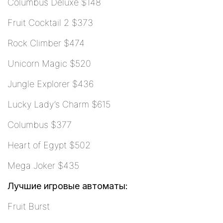
Columbus Deluxe $148
Fruit Cocktail 2 $373
Rock Climber $474
Unicorn Magic $520
Jungle Explorer $436
Lucky Lady’s Charm $615
Columbus $377
Heart of Egypt $502
Mega Joker $435
Лучшие игровые автоматы:
Fruit Burst