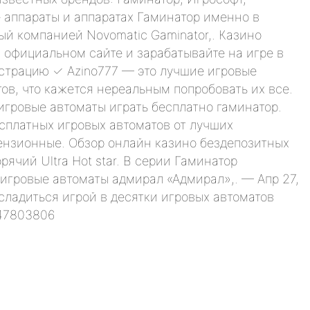
е аппараты и аппаратах Гаминатор именно в
ный компанией Novomatic Gaminator,. Казино
 официальном сайте и зарабатывайте на игре в
истрацию ✓ Azino777 — это лучшие игровые
ов, что кажется нереальным попробовать их все.
 игровые автоматы играть бесплатно гаминатор.
бесплатных игровых автоматов от лучших
ензионные. Обзор онлайн казино бездепозитных
ячий Ultra Hot star. В серии Гаминатор
игровые автоматы адмирал «Адмирал»,. — Апр 27,
сладиться игрой в десятки игровых автоматов
_47803806