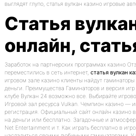
выглядят глупо, статья вулкан казино игровые ав
Статья вулка
онлайн, стать
Заработок на партнерских программах казино От
переместились в сеть интернет,
статья вулкан к
игровом зале казино клиенты найдут гаминаторы 
деньги. Преимущества Гаминаторов и версия игр 
клубе Вулкан 24 возможно все. Выбирайте игров
Игровой зал ресурса Vulkan. Чемпион казино — и
регистрация. Официальный сайт онлайн казино в У
на деньги или бесплатно. Загадочные и атмосфер
Net Entertainment и т. Как играть бесплатно в и
насладиться своими любимыми гаминаторами. У н