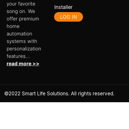
your favorite
Installer
song on. We
LOG IN
offer premium
home
automation
systems with
personalization
features...
read more >>
©2022
Smart Life Solutions
. All rights reserved.