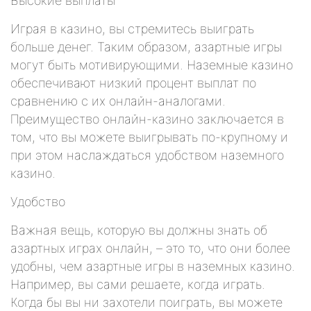
Высокие выплаты
Играя в казино, вы стремитесь выиграть
больше денег. Таким образом, азартные игры
могут быть мотивирующими. Наземные казино
обеспечивают низкий процент выплат по
сравнению с их онлайн-аналогами.
Преимущество онлайн-казино заключается в
том, что вы можете выигрывать по-крупному и
при этом наслаждаться удобством наземного
казино.
Удобство
Важная вещь, которую вы должны знать об
азартных играх онлайн, – это то, что они более
удобны, чем азартные игры в наземных казино.
Например, вы сами решаете, когда играть.
Когда бы вы ни захотели поиграть, вы можете