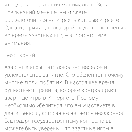
что здесь прерывания минимальны. Хотя
прерываний меньше, вы можете
сосредоточиться на играх, в которые играете.
Одна из причин, по которой люди теряют деньги
во время азартных игр, – это отсутствие
внимания.
Безопасный
Азартные игры – это довольно веселое и
увлекательное занятие. Это объясняет, почему
многие люди любят их. В настоящее время
существуют правила, которые контролируют
азартные игры в Интернете. Поэтому
необходимо убедиться, что вы участвуете в
деятельности, которая не является незаконной.
Благодаря государственному контролю вы
можете быть уверены, что азартные игры в