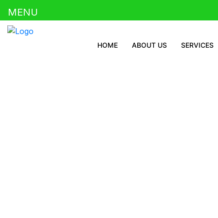
ПРОМЫ
MENU
ПЕРЕРА
HOME
ABOUT US
SERVICES
ОРГАНИ
ВЕЩЕСТ